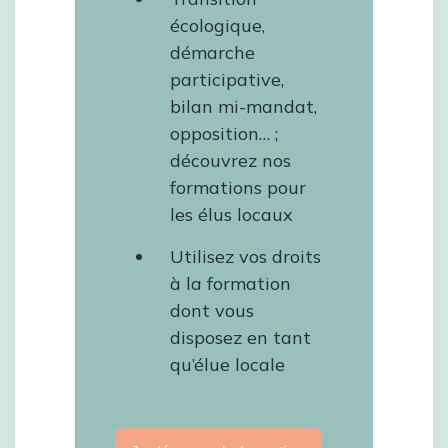
écologique,
démarche
participative,
bilan mi-mandat,
opposition… ;
découvrez nos
formations pour
les élus locaux
Utilisez vos droits
à la formation
dont vous
disposez en tant
qu’élue locale