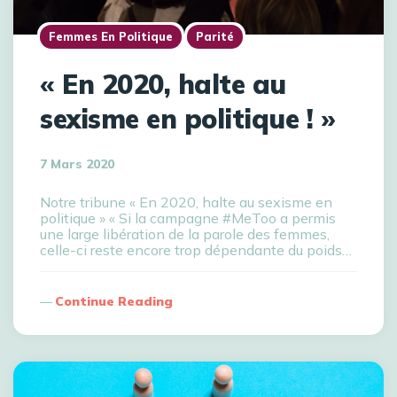
Femmes En Politique
Parité
« En 2020, halte au
sexisme en politique ! »
7 Mars 2020
Notre tribune « En 2020, halte au sexisme en
politique » « Si la campagne #MeToo a permis
une large libération de la parole des femmes,
celle-ci reste encore trop dépendante du poids…
Continue Reading