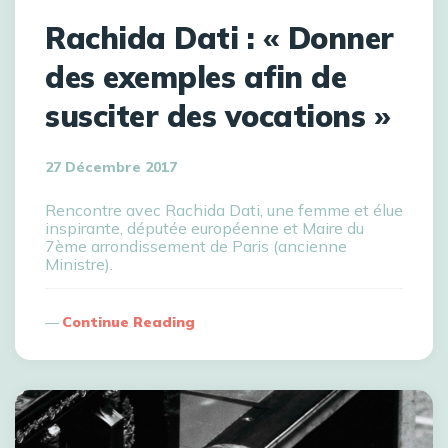
Rachida Dati : « Donner
des exemples afin de
susciter des vocations »
27 Décembre 2017
Rencontre avec Rachida Dati, une femme et élue
inspirante, députée européenne et Maire du
7ème arrondissement de Paris (ancienne
Ministre).
Continue Reading