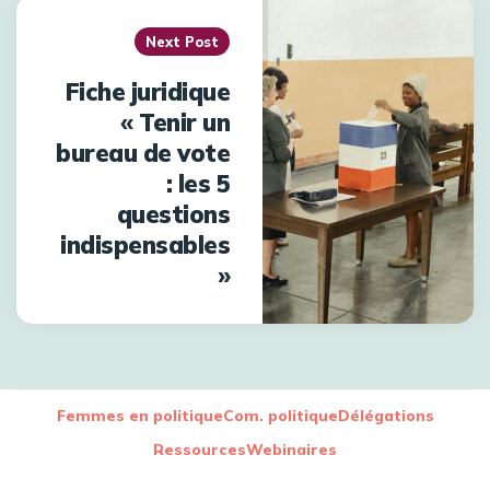
Next Post
Fiche juridique
« Tenir un
bureau de vote
: les 5
questions
indispensables
»
Femmes en politique
Com. politique
Délégations
Ressources
Webinaires