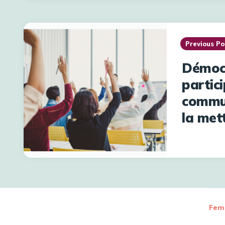
Previous Po
Démoc
partici
commu
la met
Femm