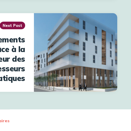
Next Post
ements
ce à la
eur des
esseurs
atiques
ires