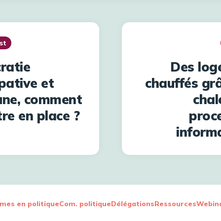
st
ratie
Des log
pative et
chauffés grâ
ne, comment
chal
tre en place ?
proc
inform
es en politique
Com. politique
Délégations
Ressources
Webina