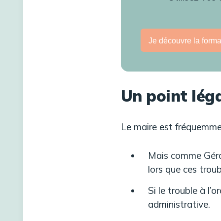
Je découvre la forma
Un point léga
Le maire est fréquemment
Mais comme Gérard
lors que ces troub
Si le trouble à l’
administrative.