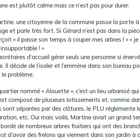
ne est plutôt calme mais ce n’est pas pour durer.
rtine, une citoyenne de la commune passe la porte à l
uge et parle très fort. Si Gérard n’est pas dans la piè
rçoit « il passe son temps à couper mes arbres ! » « je
 insupportable ! »
secrétaires d’accueil gérer seuls une personne si éner
 Il décide de l’isoler et l’emmène dans son bureau pour 
r le problème.
uartier nommé « Alouette », c’est un lieu urbanisé qui
l est composé de plusieurs lotissements et, comme da
ns sont séparées par des clôtures, le PLU réglemente l
ation, etc. Oui mais voilà, Martine avait un grand terra
t bordé de nombreux arbres fruitiers qui ont des branc
cé d’avoir des frelons qui viennent dans son jardin à c