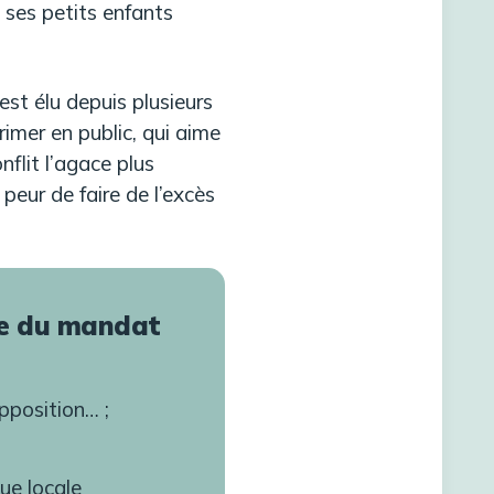
 ses petits enfants
st élu depuis plusieurs
primer en public, qui aime
nflit l’agace plus
peur de faire de l’excès
ce du mandat
pposition… ;
ue locale