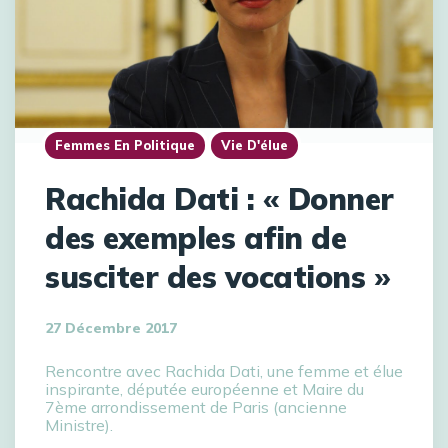
Femmes En Politique
Vie D'élue
Rachida Dati : « Donner
des exemples afin de
susciter des vocations »
27 Décembre 2017
Rencontre avec Rachida Dati, une femme et élue
inspirante, députée européenne et Maire du
7ème arrondissement de Paris (ancienne
Ministre).