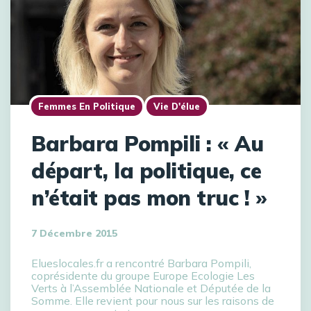
Femmes En Politique
Vie D'élue
Barbara Pompili : « Au
départ, la politique, ce
n’était pas mon truc ! »
7 Décembre 2015
Elueslocales.fr a rencontré Barbara Pompili,
coprésidente du groupe Europe Ecologie Les
Verts à l’Assemblée Nationale et Députée de la
Somme. Elle revient pour nous sur les raisons de