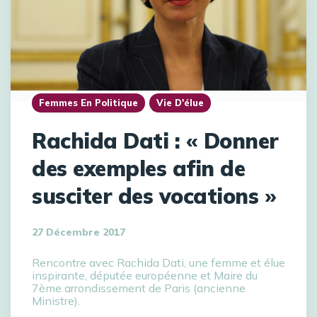
Femmes En Politique
Vie D'élue
Rachida Dati : « Donner
des exemples afin de
susciter des vocations »
27 Décembre 2017
Rencontre avec Rachida Dati, une femme et élue
inspirante, députée européenne et Maire du
7ème arrondissement de Paris (ancienne
Ministre).