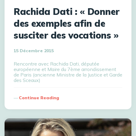
Rachida Dati : « Donner
des exemples afin de
susciter des vocations »
15 Décembre 2015
Rencontre avec Rachida Dati, députée
européenne et Maire du 7ème arrondissement
de Paris (ancienne Ministre de la Justice et Garde
des Sceaux)
Continue Reading