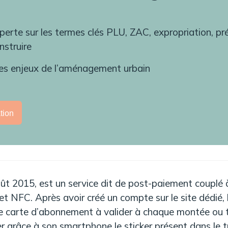
perte sur les termes clés PLU, ZAC, expropriation, p
nstruire
es enjeux de l’aménagement urbain
tion
ût 2015, est un service dit de post-paiement
couplé à
t NFC. Après avoir créé un compte sur le site dédié, l
ne carte d’abonnement à valider à chaque montée ou té
lider grâce à son smartphone le sticker présent dans le 