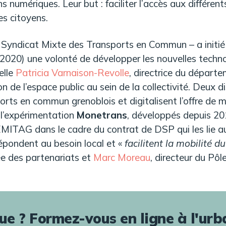
 numériques. Leur but : faciliter l’accès aux différent
des citoyens.
 Syndicat Mixte des Transports en Commun – a initié d
020) une volonté de développer les nouvelles techno
elle
Patricia Varnaison-Revolle
, directrice du départe
 de l’espace public au sein de la collectivité. Deux di
orts en commun grenoblois et digitalisent l’offre de mob
l’expérimentation
Monetrans
, développés depuis 20
EMITAG dans le cadre du contrat de DSP qui les lie 
épondent au besoin local et «
facilitent la mobilité 
ée des partenariats et
Marc Moreau
, directeur du P
lue ? Formez-vous en ligne à l'ur