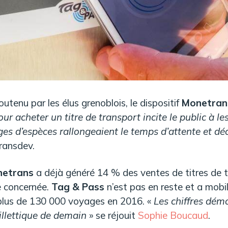
utenu par les élus grenoblois, le dispositif
Monetran
our acheter un titre de transport incite le public à le
es d’espèces rallongeaient le temps d’attente et dé
ransdev.
etrans
a déjà généré 14 % des ventes de titres de 
ne concernée.
Tag & Pass
n’est pas en reste et a mobil
 plus de 130 000 voyages en 2016. «
Les chiffres démo
illettique de demain
» se réjouit
Sophie Boucaud
.