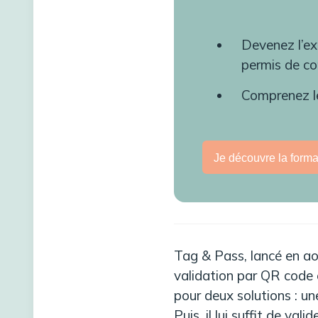
Devenez l’ex
permis de co
Comprenez l
Je découvre la forma
Tag & Pass, lancé en ao
validation par QR code e
pour deux solutions : u
Puis, il lui suffit de va