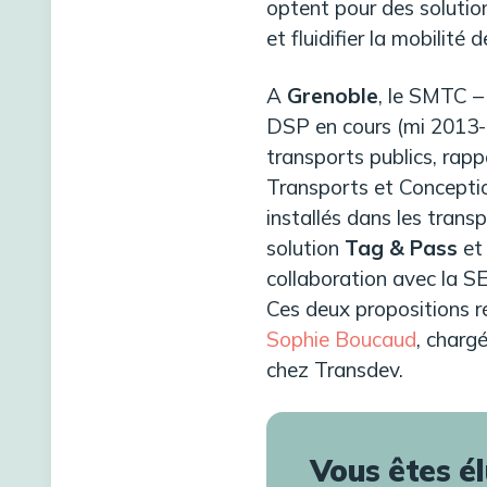
optent pour des solutions
et fluidifier la mobilité 
A
Grenoble
, le SMTC –
DSP en cours (mi 2013-2
transports publics, rapp
Transports et Conception
installés dans les transp
solution
Tag & Pass
et 
collaboration avec la S
Ces deux propositions r
Sophie Boucaud
, charg
chez Transdev.
Vous êtes é