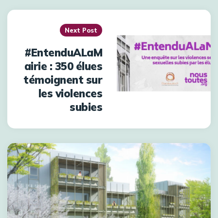
Next Post
#EntenduALaM
airie : 350 élues
témoignent sur
les violences
subies