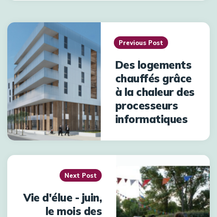
Post
navigation
Previous Post
Des logements
chauffés grâce
à la chaleur des
processeurs
informatiques
Next Post
Vie d'élue - juin,
le mois des