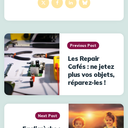
Post
navigation
Previous Post
Les Repair
Cafés : ne jetez
plus vos objets,
réparez-les !
Next Post