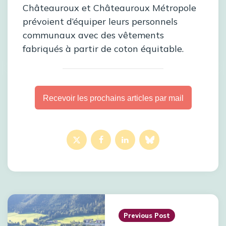
Châteauroux et Châteauroux Métropole
prévoient d’équiper leurs personnels
communaux avec des vêtements
fabriqués à partir de coton équitable.
Recevoir les prochains articles par mail
Post
navigation
Previous Post