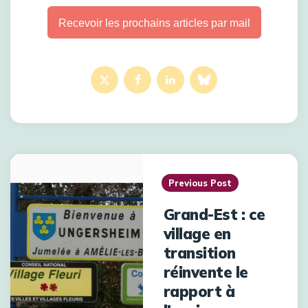
Recevoir les prochains articles par mail
Post
navigation
Previous Post
Grand-Est : ce
village en
transition
réinvente le
rapport à