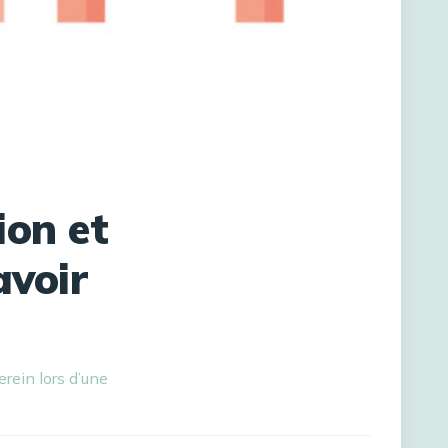
ion et
avoir
erein lors d’une