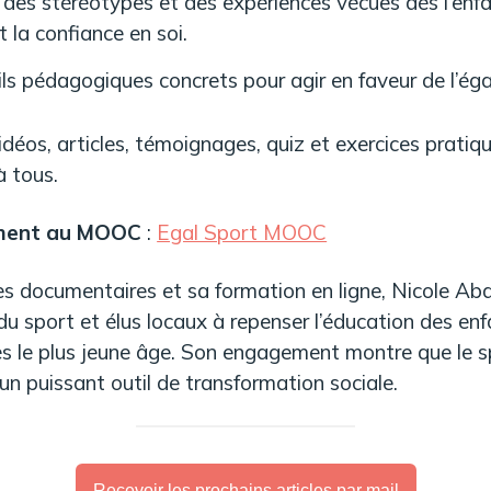
 des stéréotypes et des expériences vécues dès l’enfa
la confiance en soi.
ls pédagogiques concrets pour agir en faveur de l’égal
déos, articles, témoignages, quiz et exercices pratiq
à tous.
tement au MOOC
:
Egal Sport MOOC
es documentaires et sa formation en ligne, Nicole Aba
du sport et élus locaux à repenser l’éducation des enf
dès le plus jeune âge. Son engagement montre que le s
 un puissant outil de transformation sociale.
Recevoir les prochains articles par mail