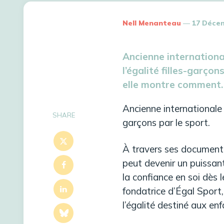
Posted
Nell Menanteau
17 Déce
By
Ancienne internationa
l’égalité filles-garço
elle montre comment
Ancienne internationale 
SHARE
garçons par le sport.
À travers ses documenta
peut devenir un puissant
la confiance en soi dès 
fondatrice d’Égal Sport,
l’égalité destiné aux en