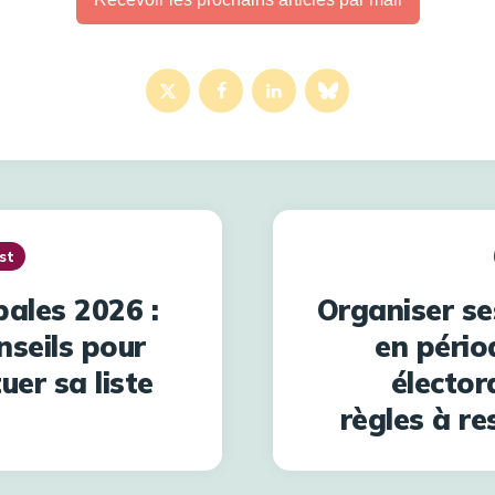
st
pales 2026 :
Organiser s
nseils pour
en pério
uer sa liste
électora
règles à re