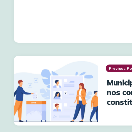
Post
navigation
Previous Po
Munici
nos co
constit