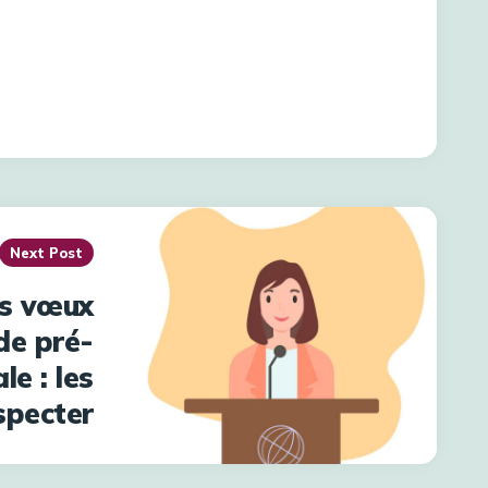
Next Post
es vœux
de pré-
le : les
specter