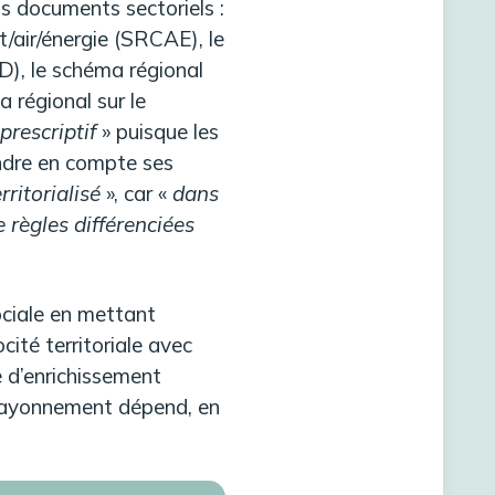
nts documents sectoriels :
/air/énergie (SRCAE), le
D), le schéma régional
a régional sur le
prescriptif
» puisque les
ndre en compte ses
rritorialisé
», car «
dans
e règles différenciées
sociale en mettant
ocité territoriale avec
e d’enrichissement
n rayonnement dépend, en