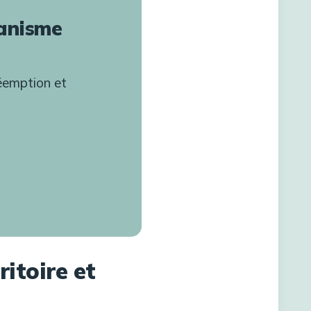
banisme
réemption et
ritoire et