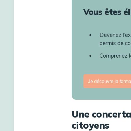
Vous êtes é
Devenez l’ex
permis de co
Comprenez l
Je découvre la forma
Une concertat
citoyens